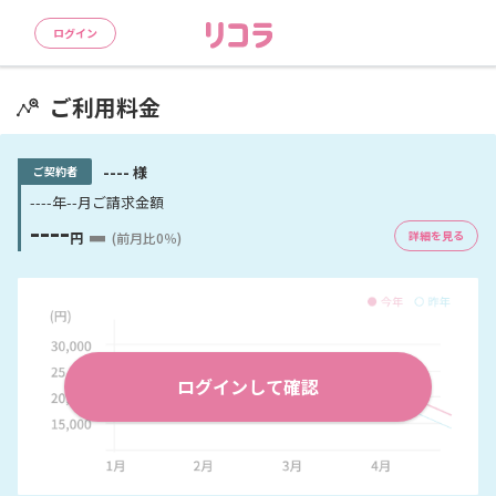
ログイン
ご利用料金
----
様
ご契約者
----年--月
ご請求金額
----
詳細を見る
円
(前月比
0
％)
ログインして確認